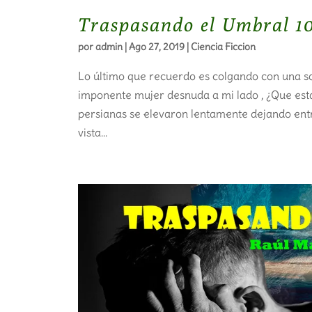
Traspasando el Umbral 1
por
admin
|
Ago 27, 2019
|
Ciencia Ficcion
Lo último que recuerdo es colgando con una so
imponente mujer desnuda a mi lado , ¿Que está
persianas se elevaron lentamente dejando entr
vista...