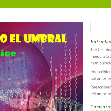
Entradas
The Creator
miedo a la 
manipulaci
Reescribien
del amor pr
Reescribien
del amor pr
Comenta