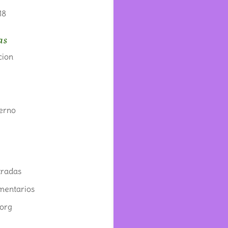
18
as
cion
s
terno
tradas
mentarios
org