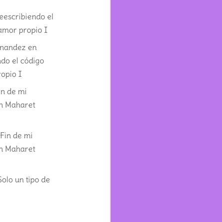
eescribiendo el
amor propio I
rnandez
en
do el código
opio I
in de mi
on Maharet
n
Fin de mi
on Maharet
Solo un tipo de