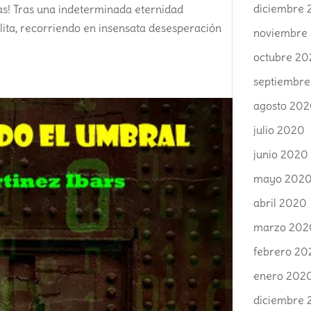
diciembre
as! Tras una indeterminada eternidad
lita, recorriendo en insensata desesperación
noviembre
octubre 2
septiembr
agosto 20
julio 2020
junio 2020
mayo 202
abril 2020
marzo 202
febrero 20
enero 202
diciembre 