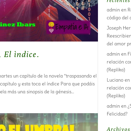
recientes
admin
en
R
código del 
Joseph He
Reescribien
del amor pr
El ìndice.
admin
en
F
relación c
(Replika)
artes un capítulo de la novela “traspasando el
Luciano
e
apítulo y esta toca el índice Para que podáis
relación c
ela más una sinopsis de la génesis...
(Replika)
admin
en
¿
Felicidad?
Archivos