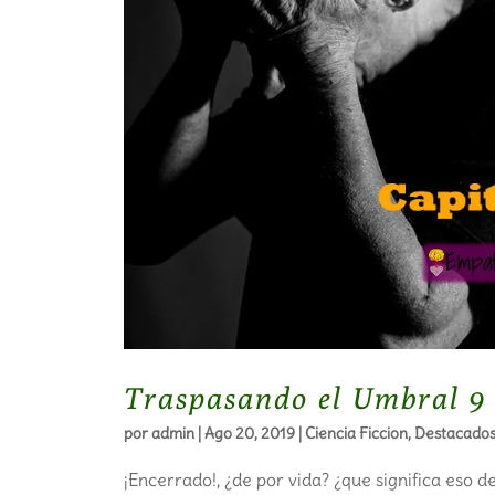
Traspasando el Umbral 9
por
admin
|
Ago 20, 2019
|
Ciencia Ficcion
,
Destacado
¡Encerrado!, ¿de por vida? ¿que significa eso d