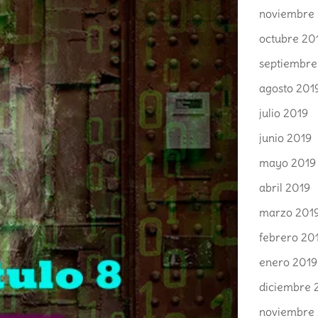
noviembre
octubre 20
septiembre
agosto 201
julio 2019
junio 2019
mayo 2019
abril 2019
marzo 201
febrero 20
enero 2019
diciembre 
noviembre