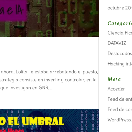
octubre 20
Categorí
Ciencia Fic
DATAVIZ
Destacado
Hacking in
 ahora, Lolita, le estaba arrebatando el puesto,
Meta
rategia consiste en invertir y controlar, en la
que investigan en GNR,...
Acceder
Feed de en
Feed de co
WordPress.