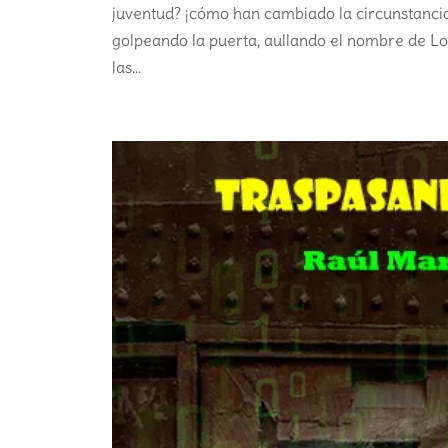
juventud? ¡cómo han cambiado la circunstanci
golpeando la puerta, aullando el nombre de Lo
las...