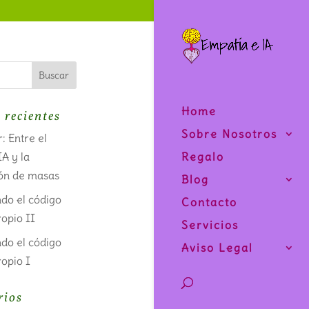
Home
 recientes
Sobre Nosotros
: Entre el
IA y la
Regalo
ón de masas
Blog
do el código
Contacto
opio II
Servicios
do el código
Aviso Legal
opio I
rios