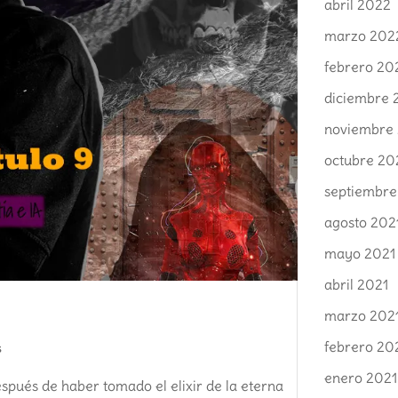
abril 2022
marzo 202
febrero 20
diciembre 
noviembre
octubre 20
septiembre
agosto 202
mayo 2021
abril 2021
marzo 202
febrero 20
s
enero 2021
espués de haber tomado el elixir de la eterna