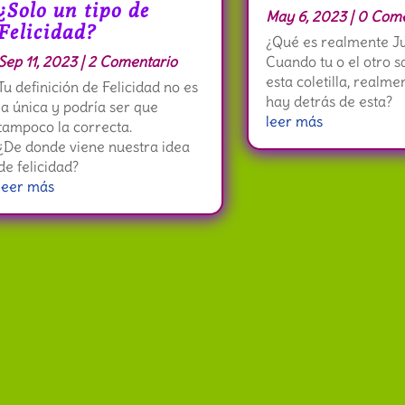
¿Solo un tipo de
May 6, 2023
| 0 Come
Felicidad?
¿Qué es realmente Jus
Sep 11, 2023
| 2 Comentario
Cuando tu o el otro s
esta coletilla, realme
Tu definición de Felicidad no es
hay detrás de esta?
la única y podría ser que
leer más
tampoco la correcta.
¿De donde viene nuestra idea
de felicidad?
leer más