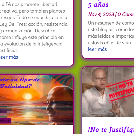
5 años
La IA nos promete libertad
creativa, pero también plantea
Nov 4, 2023
| 0 Come
riesgos. Todo se equilibra con la
Un resumen de como
Ley Del Tres: acción, resistencia
este blog asi como los
y armonización. Descubre
más leidos e importa
cómo influye este principio en
estos 5 años de vida.
la evolución de la inteligencia
leer más
artificial.
leer más
!No te Justifiq