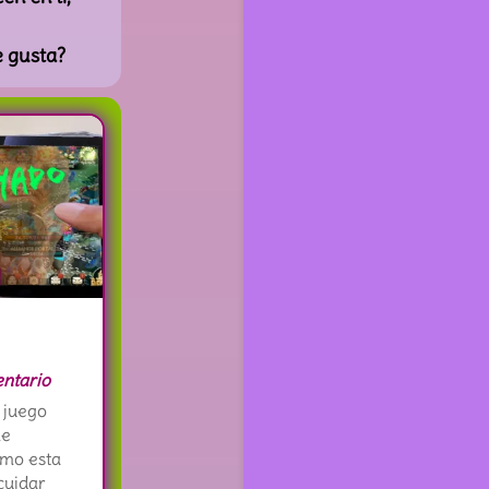
e gusta?
ntario
 juego
me
ómo esta
cuidar