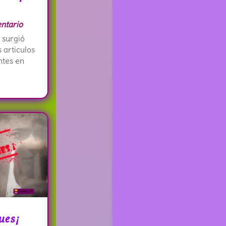
ntario
 surgió
 articulos
ntes en
ues¡