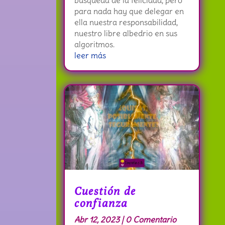
búsqueda de la felicidad, pero
para nada hay que delegar en
ella nuestra responsabilidad,
nuestro libre albedrio en sus
algoritmos.
leer más
Cuestión de
confianza
Abr 12, 2023
| 0 Comentario