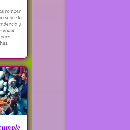
ras romper
no sobre la
endencia y
prender
 para
hes.
cumple