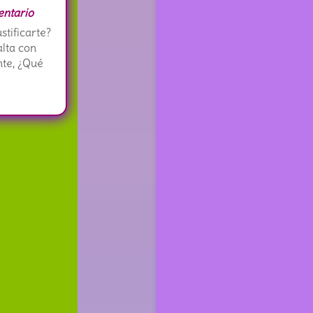
ntario
tificarte?
alta con
nte, ¿Qué