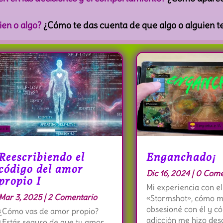
ien o algo?
¿Cómo te das cuenta de que algo o alguien t
Reescribiendo el
Enganchado¡
código del amor
Dic 16, 2024
| 0 Come
propio I
Mi experiencia con el
Mar 3, 2025
| 2 Comentario
«Stormshot», cómo 
obsesioné con él y c
¿Cómo vas de amor propio?
adicción me hizo des
¿Estás seguro de que tu amor