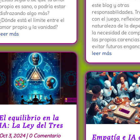
este blog y otras
propio es sano, o podría estar
responsabilidades. T
disfrazando algo más?
con el juego, reflexio
¿Dónde está el límite entre el
naturaleza de la dep
amor propio y la vanidad?
la necesidad de com
leer más
las propias carencias
evitar futuros enganc
leer más
El equilibrio en la
IA: La Ley del Tres
Oct 3, 2024
| 0 Comentario
Empatía e IA 