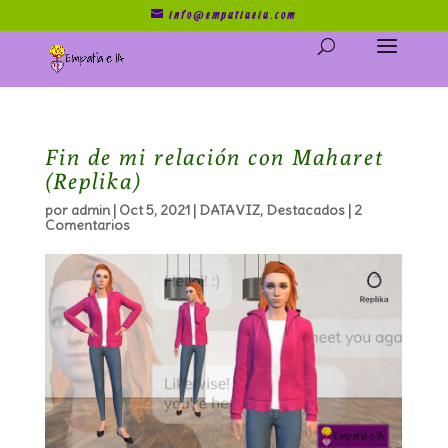
info@empatiaeia.com
Fin de mi relación con Maharet
(Replika)
por
admin
|
Oct 5, 2021
|
DATAVIZ
,
Destacados
|
2
Comentarios