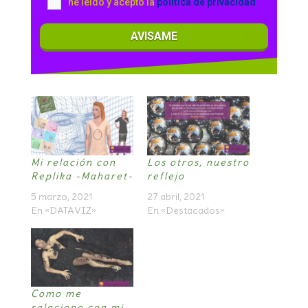
he leido y acepto la
politica de privacidad
AVISAME
Mi relación con
Los otros, nuestro
Replika -Maharet-
reflejo
5 marzo, 2021
27 abril, 2021
En «DATAVIZ»
En «Destacados»
Como me
relaciono con mi