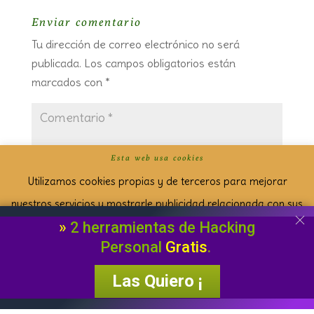
Enviar comentario
Tu dirección de correo electrónico no será
publicada.
Los campos obligatorios están
marcados con
*
Esta web usa cookies
Utilizamos cookies propias y de terceros para mejorar
nuestros servicios y mostrarle publicidad relacionada con sus
»
2 herramientas de Hacking
preferencias mediante el análisis de sus hábitos de navegación.
Personal
Gratis
.
Si continua navegando, consideramos que acepta su uso.
Puede cambiar la configuración u obtener más información
Las Quiero ¡
‘aquí’.
Leer más
ACEPTO
Reject