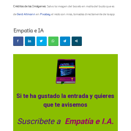
Créditos de las Imágenes:
Salvo la imagen del boceto en malla del busto que es
de
Gerd Altmann
en
Pixabay
el resto son mías, tomadas directamente de la app.
Empatía e IA
Si te ha gustado la entrada y quieres
que te avisemos
Suscribete a
Empatía e I.A.