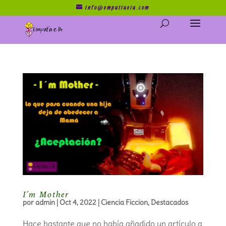
info@empatiaeia.com
I´m Mother
por
admin
|
Oct 4, 2022
|
Ciencia Ficcion
,
Destacados
Hace bastante que no había añadido un artículo a