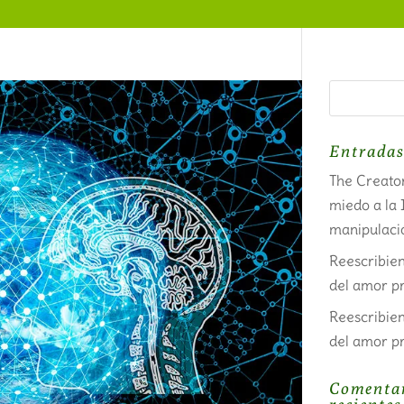
Entradas
The Creator
miedo a la 
manipulaci
Reescribien
del amor pr
Reescribien
del amor pr
Comenta