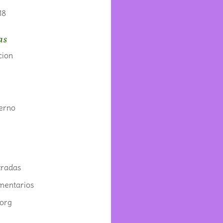
18
as
cion
s
terno
tradas
mentarios
org