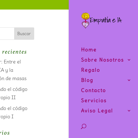
Home
 recientes
Sobre Nosotros
: Entre el
IA y la
Regalo
ón de masas
Blog
do el código
Contacto
opio II
Servicios
do el código
Aviso Legal
opio I
rios