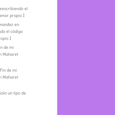
eescribiendo el
amor propio I
rnandez
en
do el código
opio I
in de mi
on Maharet
n
Fin de mi
on Maharet
Solo un tipo de