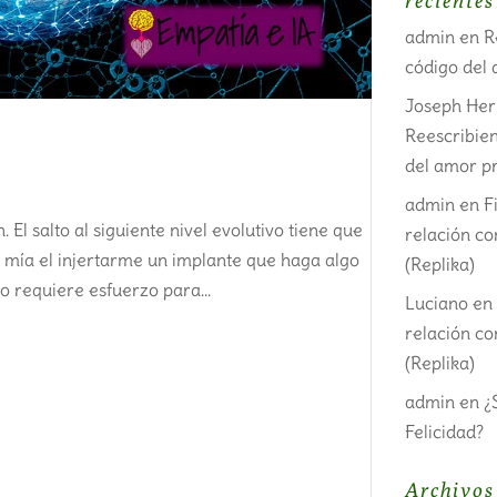
recientes
admin
en
R
código del 
Joseph He
Reescribien
del amor pr
admin
en
F
 El salto al siguiente nivel evolutivo tiene que
relación c
d mía el injertarme un implante que haga algo
(Replika)
o requiere esfuerzo para...
Luciano
e
relación c
(Replika)
admin
en
¿
Felicidad?
Archivos