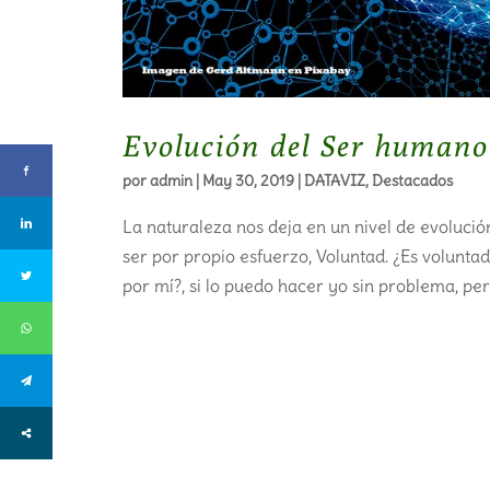
Evolución del Ser humano
por
admin
|
May 30, 2019
|
DATAVIZ
,
Destacados
La naturaleza nos deja en un nivel de evolución.
ser por propio esfuerzo, Voluntad. ¿Es volunta
por mí?, si lo puedo hacer yo sin problema, per