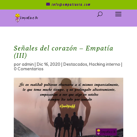
info@empatiaeia.com
Señales del corazón – Empatía
(III)
por
admin
|
Dic 16, 2020
|
Destacados
,
Hacking interno
|
0 Comentarios