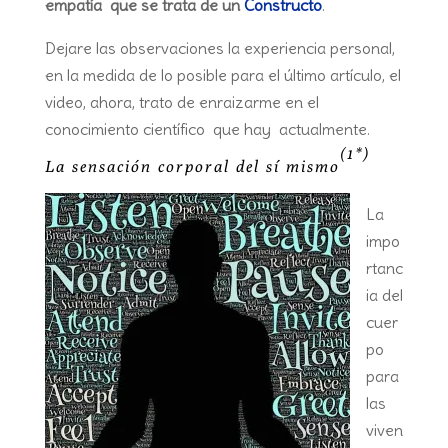
empatía que se trata de un
Constructo
.
Dejare las observaciones la experiencia personal,
en la medida de lo posible para el último artículo, el
video, ahora, trato de enraizarme en el
conocimiento científico que hay actualmente.
(1*)
La sensación corporal del sí mismo
La
impo
rtanc
ia del
cuer
po
para
las
viven