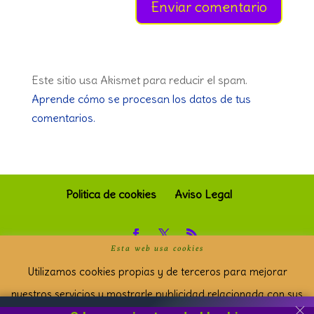
Este sitio usa Akismet para reducir el spam.
Aprende cómo se procesan los datos de tus
comentarios.
Politica de cookies
Aviso Legal
Esta web usa cookies
© Copyright "Empatía e I.A" · Todos los derechos
Utilizamos cookies propias y de terceros para mejorar
reservados Desarrollado por Eugenio Criado.
nuestros servicios y mostrarle publicidad relacionada con sus