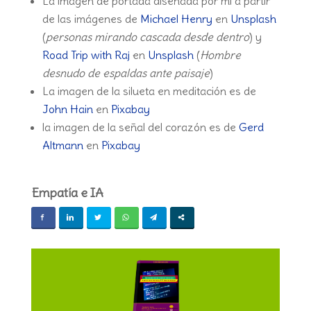
La imagen de portada diseñada por mí a partir
de las imágenes de
Michael Henry
en
Unsplash
(
personas mirando cascada desde dentro
) y
Road Trip with Raj
en
Unsplash
(
Hombre
desnudo de espaldas ante paisaje
)
La imagen de la silueta en meditación es de
John Hain
en
Pixabay
la imagen de la señal del corazón es de
Gerd
Altmann
en
Pixabay
Empatía e IA