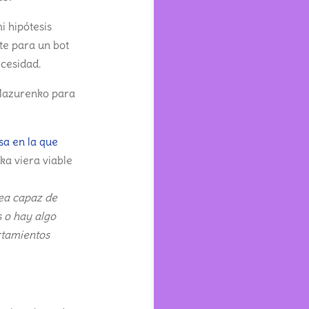
i hipótesis
te para un bot
cesidad.
 Mazurenko para
sa en la que
ika viera viable
sea capaz de
s o hay algo
ortamientos