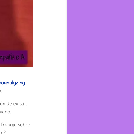
hoanalyzing
.
n de existir.
siado.
 Trabaja sobre
te?