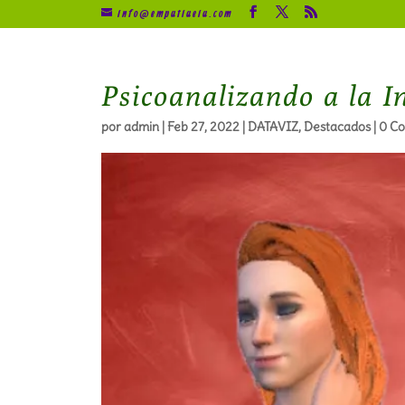
info@empatiaeia.com
Psicoanalizando a la In
por
admin
|
Feb 27, 2022
|
DATAVIZ
,
Destacados
|
0 Co