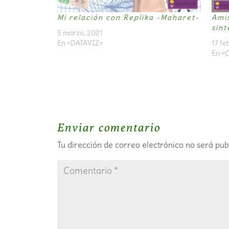
Mi relación con Replika -Maharet-
Amis
sint
5 marzo, 2021
En «DATAVIZ»
17 fe
En «C
Enviar comentario
Tu dirección de correo electrónico no será pub