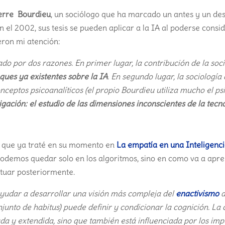
ierre Bourdieu
, un sociólogo que ha marcado un antes y un de
 en el 2002, sus tesis se pueden aplicar a la IA al poderse cons
jeron mi atención:
ado por dos razones. En primer lugar, la contribución de la soc
ques ya existentes sobre la IA
. En segundo lugar, la sociología
ceptos psicoanalíticos (el propio Bourdieu utiliza mucho el psi
gación: el estudio de las dimensiones inconscientes de la tecno
lo que ya traté en su momento en
La empatía en una Inteligencia
 podemos quedar solo en los algoritmos, sino en como va a apr
tuar posteriormente.
ayudar a desarrollar una visión más compleja del
enactivismo
a
njunto de habitus) puede definir y condicionar la cognición. La
da y extendida, sino que también está influenciada por los imp