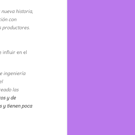
 nueva historia,
ción con
s productores.
influir en el
e ingeniería
el
reado las
cos y de
s y tienen poca