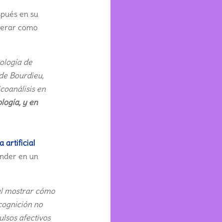
spués en su
iderar como
iología de
 de Bourdieu,
coanálisis en
logía, y en
 artificial
ender en un
l mostrar cómo
 cognición no
ulsos afectivos