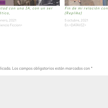
tad con una IA, con un ser
Fin de mi relación co
ético,
(Replika)
brero, 2021
5 octubre, 2021
iencia Ficcion»
En «DATAVIZ»
licada.
Los campos obligatorios están marcados con
*