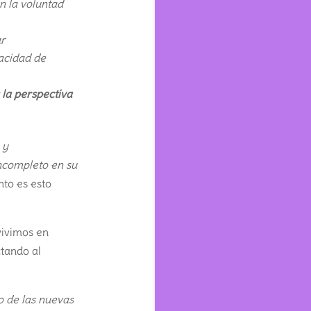
n la voluntad
ar
pacidad de
 la perspectiva
 y
ncompleto en su
nto es esto
vivimos en
ctando al
o de las nuevas